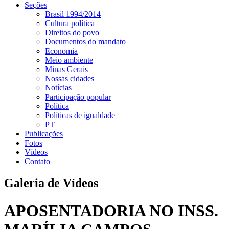
Seções
Brasil 1994/2014
Cultura política
Direitos do povo
Documentos do mandato
Economia
Meio ambiente
Minas Gerais
Nossas cidades
Notícias
Participação popular
Política
Políticas de igualdade
PT
Publicações
Fotos
Vídeos
Contato
Galeria de Vídeos
APOSENTADORIA NO INSS.