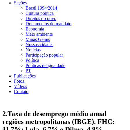
Seções
Brasil 1994/2014
Cultura política
Direitos do povo
Documentos do mandato
Economia
Meio ambiente
Minas Gerais
Nossas cidades
Notícias
Participação popular
Política
Políticas de igualdade
PT
Publicações
Fotos
Vídeos
Contato
2.Taxa de desemprego média anual
regiões metropolitanas (IBGE). FHC:
11,7%; Lula, 6,7% e Dilma, 4,8%