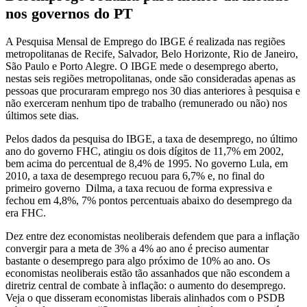
nos governos do PT
A Pesquisa Mensal de Emprego do IBGE é realizada nas regiões
metropolitanas de Recife, Salvador, Belo Horizonte, Rio de Janeiro,
São Paulo e Porto Alegre. O IBGE mede o desemprego aberto,
nestas seis regiões metropolitanas, onde são consideradas apenas as
pessoas que procuraram emprego nos 30 dias anteriores à pesquisa e
não exerceram nenhum tipo de trabalho (remunerado ou não) nos
últimos sete dias.
Pelos dados da pesquisa do IBGE, a taxa de desemprego, no último
ano do governo FHC, atingiu os dois dígitos de 11,7% em 2002,
bem acima do percentual de 8,4% de 1995. No governo Lula, em
2010, a taxa de desemprego recuou para 6,7% e, no final do
primeiro governo Dilma, a taxa recuou de forma expressiva e
fechou em 4,8%, 7% pontos percentuais abaixo do desemprego da
era FHC.
Dez entre dez economistas neoliberais defendem que para a inflação
convergir para a meta de 3% a 4% ao ano é preciso aumentar
bastante o desemprego para algo próximo de 10% ao ano. Os
economistas neoliberais estão tão assanhados que não escondem a
diretriz central de combate à inflação: o aumento do desemprego.
Veja o que disseram economistas liberais alinhados com o PSDB