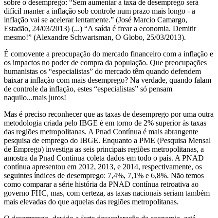
sobre o desemprego: “Sem aumentar a taxa de desemprego será
difícil manter a inflação sob controle num prazo mais longo - a
inflação vai se acelerar lentamente.” (José Marcio Camargo,
Estadão, 24/03/2013) (...) “A saída é frear a economia. Demitir
mesmo!” (Alexandre Schwartsman, O Globo, 25/03/2013).
É comovente a preocupação do mercado financeiro com a inflação e
os impactos no poder de compra da população. Que preocupações
humanistas os “especialistas” do mercado têm quando defendem
baixar a inflação com mais desemprego? Na verdade, quando falam
de controle da inflação, estes “especialistas” só pensam
naquilo...mais juros!
Mas é preciso reconhecer que as taxas de desemprego por uma outra
metodologia criada pelo IBGE é em torno de 2% superior às taxas
das regiões metropolitanas. A Pnad Contínua é mais abrangente
pesquisa de emprego do IBGE. Enquanto a PME (Pesquisa Mensal
de Emprego) investiga as seis principais regiões metropolitanas, a
amostra da Pnad Contínua coleta dados em todo o país. A PNAD
contínua apresentou em 2012, 2013, e 2014, respectivamente, os
seguintes índices de desemprego: 7,4%, 7,1% e 6,8%. Não temos
como comparar a série história da PNAD contínua retroativa ao
governo FHC, mas, com certeza, as taxas nacionais seriam também
mais elevadas do que aquelas das regiões metropolitanas.