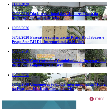
11/03/2020
08/03/2020 Dia Internacional das Mulheres Praça da
Prefeitura de Contagem MG
10/03/2020
08/03/2020 Passeata e concentração Praça Raul Soares e
Praça Sete BH Dia Internacional da Mulher
10/03/2020
08/03/2020 Concentração e Caminhada dia Internacional
da Mulher Galpão Pátria Livre
10/03/2020
07/03/2020 Comemoração do dia Internacional da Mulher
na Praça do Iria Diniz Contagem MG