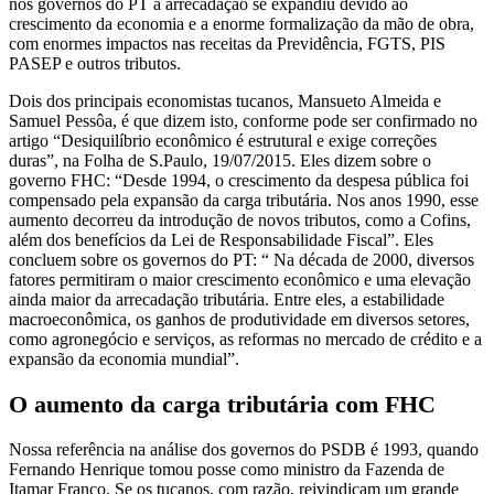
nos governos do PT a arrecadação se expandiu devido ao
crescimento da economia e a enorme formalização da mão de obra,
com enormes impactos nas receitas da Previdência, FGTS, PIS
PASEP e outros tributos.
Dois dos principais economistas tucanos, Mansueto Almeida e
Samuel Pessôa, é que dizem isto, conforme pode ser confirmado no
artigo “Desiquilíbrio econômico é estrutural e exige correções
duras”, na Folha de S.Paulo, 19/07/2015. Eles dizem sobre o
governo FHC: “Desde 1994, o crescimento da despesa pública foi
compensado pela expansão da carga tributária. Nos anos 1990, esse
aumento decorreu da introdução de novos tributos, como a Cofins,
além dos benefícios da Lei de Responsabilidade Fiscal”. Eles
concluem sobre os governos do PT: “ Na década de 2000, diversos
fatores permitiram o maior crescimento econômico e uma elevação
ainda maior da arrecadação tributária. Entre eles, a estabilidade
macroeconômica, os ganhos de produtividade em diversos setores,
como agronegócio e serviços, as reformas no mercado de crédito e a
expansão da economia mundial”.
O aumento da carga tributária com FHC
Nossa referência na análise dos governos do PSDB é 1993, quando
Fernando Henrique tomou posse como ministro da Fazenda de
Itamar Franco. Se os tucanos, com razão, reivindicam um grande