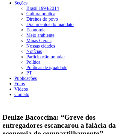
Seções
Brasil 1994/2014
Cultura política
Direitos do povo
Documentos do mandato
Economia
Meio ambiente
Minas Gerais
Nossas cidades
Notícias
Participação popular
Política
Políticas de igualdade
PT
Publicações
Fotos
Vídeos
Contato
Denize Bacoccina: “Greve dos
entregadores escancarou a falácia da
economia do compartilhamento”