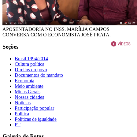
APOSENTADORIA NO INSS. MARÍLIA CAMPOS
CONVERSA COM O ECONOMISTA JOSÉ PRATA.
Seções
Brasil 1994/2014
Cultura política
Direitos do povo
Documentos do mandato
Economia
Meio ambiente
Minas Gerais
Nossas cidades
Notícias
Participação popular
Política
Políticas de igualdade
PT
Galeria de Fotos