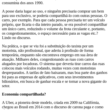
consumista dos anos 1990.
A posse daria lugar ao uso, e ninguém precisaria comprar um bem
para uso exclusivo, se poderia compartilhá-lo com outras pessoas. O
carro, por exemplo. Para que cada pessoa precisaria ter um veículo
próprio, que ficaria o dia inteiro parado, se era possível compartilhar
um único carro, reduzindo o volume da frota circulante e, portanto,
os congestionamentos, o espaço necessário para as vagas etc.?
Lindo no discurso.
Na prática, o que se viu foi a substituição do taxista por um
motorista, não profissional, que aderiu à profissão de forma
temporária, enquanto não encontrava emprego em sua área de
atuação. Milhares deles, congestionando as ruas com carros
alugados por locadoras. O sistema que deveria tirar carros das ruas
colocou mais veículos rodando, muitas vezes com motoristas
despreparados. A tarifas de fato baixaram, mas boa parte dos ganhos
foi para as empresas de aplicativos, com seus investimentos
bilionários, em busca de ganhar escala e se tornar a nova gigante do
setor.
Economia compartilhada?
A Uber, a pioneira deste modelo, criada em 2009 na Califórnia,
chegou ao Brasil em 2014 com o discurso de carona paga e como