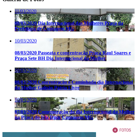
11/03/2020
08/03/2020 Dia Internacional das Mulheres Praça da
Prefeitura de Contagem MG
10/03/2020
08/03/2020 Passeata e concentração Praça Raul Soares e
Praça Sete BH Dia Internacional da Mulher
10/03/2020
08/03/2020 Concentração e Caminhada dia Internacional
da Mulher Galpão Pátria Livre
10/03/2020
07/03/2020 Comemoração do dia Internacional da Mulher
na Praça do Iria Diniz Contagem MG