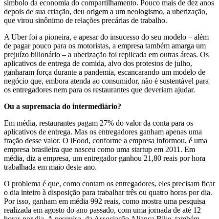
símbolo da economia do compartilhamento. Pouco mais de dez anos
depois de sua criação, deu origem a um neologismo, a uberização,
que virou sinônimo de relações precárias de trabalho.
A Uber foi a pioneira, e apesar do insucesso do seu modelo – além
de pagar pouco para os motoristas, a empresa também amarga um
prejuízo bilionário – a uberização foi replicada em outras áreas. Os
aplicativos de entrega de comida, alvo dos protestos de julho,
ganharam força durante a pandemia, escancarando um modelo de
negócio que, embora atenda ao consumidor, não é sustentável para
os entregadores nem para os restaurantes que deveriam ajudar.
Ou a supremacia do intermediário?
Em média, restaurantes pagam 27% do valor da conta para os
aplicativos de entrega. Mas os entregadores ganham apenas uma
fração desse valor. O iFood, conforme a empresa informou, é uma
empresa brasileira que nasceu como uma startup em 2011. Em
média, diz a empresa, um entregador ganhou 21,80 reais por hora
trabalhada em maio deste ano.
O problema é que, como contam os entregadores, eles precisam ficar
o dia inteiro à disposição para trabalhar três ou quatro horas por dia.
Por isso, ganham em média 992 reais, como mostra uma pesquisa
realizada em agosto do ano passado, com uma jornada de até 12
horas por dia. A pesquisa, da Associação Aliança Bike, também