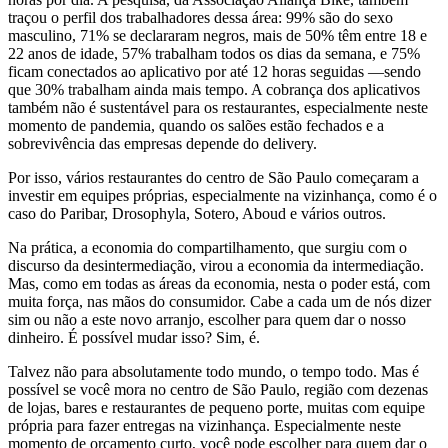
traçou o perfil dos trabalhadores dessa área: 99% são do sexo
masculino, 71% se declararam negros, mais de 50% têm entre 18 e
22 anos de idade, 57% trabalham todos os dias da semana, e 75%
ficam conectados ao aplicativo por até 12 horas seguidas —sendo
que 30% trabalham ainda mais tempo. A cobrança dos aplicativos
também não é sustentável para os restaurantes, especialmente neste
momento de pandemia, quando os salões estão fechados e a
sobrevivência das empresas depende do delivery.
Por isso, vários restaurantes do centro de São Paulo começaram a
investir em equipes próprias, especialmente na vizinhança, como é o
caso do Paribar, Drosophyla, Sotero, Aboud e vários outros.
Na prática, a economia do compartilhamento, que surgiu com o
discurso da desintermediação, virou a economia da intermediação.
Mas, como em todas as áreas da economia, nesta o poder está, com
muita força, nas mãos do consumidor. Cabe a cada um de nós dizer
sim ou não a este novo arranjo, escolher para quem dar o nosso
dinheiro. É possível mudar isso? Sim, é.
Talvez não para absolutamente todo mundo, o tempo todo. Mas é
possível se você mora no centro de São Paulo, região com dezenas
de lojas, bares e restaurantes de pequeno porte, muitas com equipe
própria para fazer entregas na vizinhança. Especialmente neste
momento de orçamento curto, você pode escolher para quem dar o