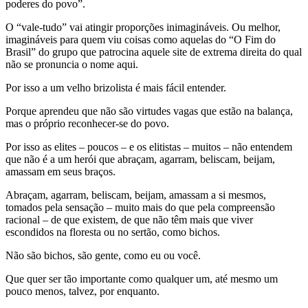
poderes do povo”.
O “vale-tudo” vai atingir proporções inimagináveis. Ou melhor,
imagináveis para quem viu coisas como aquelas do “O Fim do
Brasil” do grupo que patrocina aquele site de extrema direita do qual
não se pronuncia o nome aqui.
Por isso a um velho brizolista é mais fácil entender.
Porque aprendeu que não são virtudes vagas que estão na balança,
mas o próprio reconhecer-se do povo.
Por isso as elites – poucos – e os elitistas – muitos – não entendem
que não é a um herói que abraçam, agarram, beliscam, beijam,
amassam em seus braços.
Abraçam, agarram, beliscam, beijam, amassam a si mesmos,
tomados pela sensação – muito mais do que pela compreensão
racional – de que existem, de que não têm mais que viver
escondidos na floresta ou no sertão, como bichos.
Não são bichos, são gente, como eu ou você.
Que quer ser tão importante como qualquer um, até mesmo um
pouco menos, talvez, por enquanto.