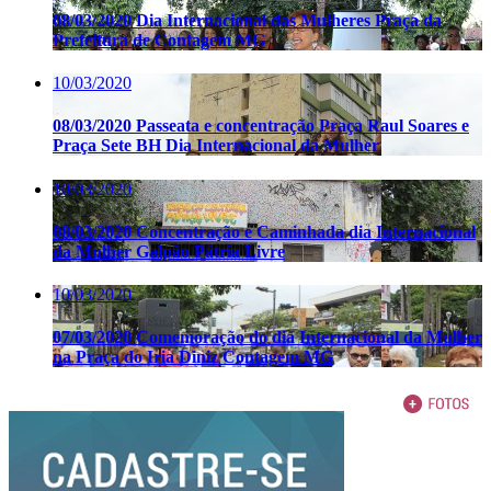
08/03/2020 Dia Internacional das Mulheres Praça da
Prefeitura de Contagem MG
10/03/2020
08/03/2020 Passeata e concentração Praça Raul Soares e
Praça Sete BH Dia Internacional da Mulher
10/03/2020
08/03/2020 Concentração e Caminhada dia Internacional
da Mulher Galpão Pátria Livre
10/03/2020
07/03/2020 Comemoração do dia Internacional da Mulher
na Praça do Iria Diniz Contagem MG