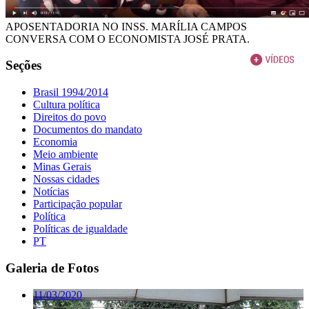
APOSENTADORIA NO INSS. MARÍLIA CAMPOS
CONVERSA COM O ECONOMISTA JOSÉ PRATA.
Seções
Brasil 1994/2014
Cultura política
Direitos do povo
Documentos do mandato
Economia
Meio ambiente
Minas Gerais
Nossas cidades
Notícias
Participação popular
Política
Políticas de igualdade
PT
Galeria de Fotos
11/03/2020