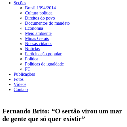
Seções
Brasil 1994/2014
Cultura política
Direitos do povo
Documentos do mandato
Economia
Meio ambiente
Minas Gerais
Nossas cidades
Notícias
Participação popular
Política
Políticas de igualdade
PT
Publicações
Fotos
Vídeos
Contato
Fernando Brito: “O sertão virou um mar
de gente que só quer existir”