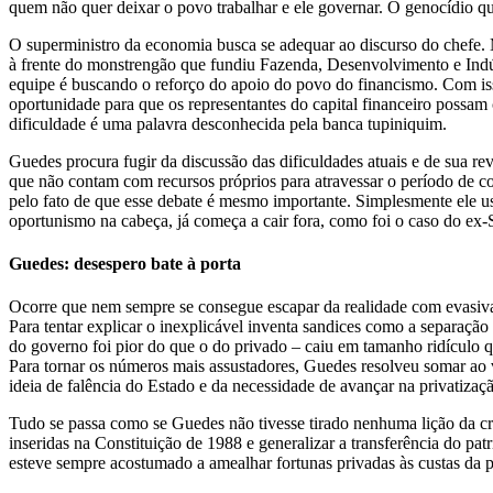
quem não quer deixar o povo trabalhar e ele governar. O genocídio que
O superministro da economia busca se adequar ao discurso do chefe. 
à frente do monstrengão que fundiu Fazenda, Desenvolvimento e Indú
equipe é buscando o reforço do apoio do povo do financismo. Com isso
oportunidade para que os representantes do capital financeiro possam 
dificuldade é uma palavra desconhecida pela banca tupiniquim.
Guedes procura fugir da discussão das dificuldades atuais e de sua r
que não contam com recursos próprios para atravessar o período de c
pelo fato de que esse debate é mesmo importante. Simplesmente ele usa
oportunismo na cabeça, já começa a cair fora, como foi o caso do ex
Guedes: desespero bate à porta
Ocorre que nem sempre se consegue escapar da realidade com evasivas
Para tentar explicar o inexplicável inventa sandices como a separaçã
do governo foi pior do que o do privado – caiu em tamanho ridículo q
Para tornar os números mais assustadores, Guedes resolveu somar ao v
ideia de falência do Estado e da necessidade de avançar na privatizaçã
Tudo se passa como se Guedes não tivesse tirado nenhuma lição da cris
inseridas na Constituição de 1988 e generalizar a transferência do pa
esteve sempre acostumado a amealhar fortunas privadas às custas da pr