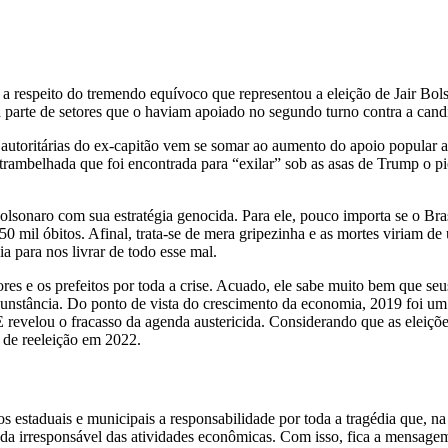
a respeito do tremendo equívoco que representou a eleição de Jair Bol
a parte de setores que o haviam apoiado no segundo turno contra a can
 autoritárias do ex-capitão vem se somar ao aumento do apoio popular 
trambelhada que foi encontrada para “exilar” sob as asas de Trump o p
olsonaro com sua estratégia genocida. Para ele, pouco importa se o Bras
 mil óbitos. Afinal, trata-se de mera gripezinha e as mortes viriam d
a para nos livrar de todo esse mal.
es e os prefeitos por toda a crise. Acuado, ele sabe muito bem que seu
rcunstância. Do ponto de vista do crescimento da economia, 2019 foi 
velou o fracasso da agenda austericida. Considerando que as eleições p
a de reeleição em 2022.
s estaduais e municipais a responsabilidade por toda a tragédia que, na
ada irresponsável das atividades econômicas. Com isso, fica a mensagem