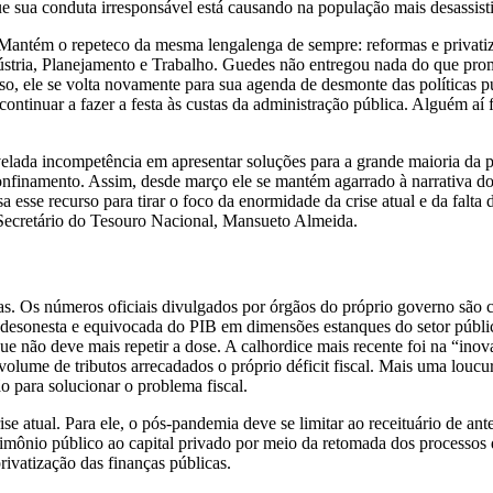
 sua conduta irresponsável está causando na população mais desassistid
Mantém o repeteco da mesma lengalenga de sempre: reformas e privatiza
stria, Planejamento e Trabalho. Guedes não entregou nada do que prom
, ele se volta novamente para sua agenda de desmonte das políticas púb
continuar a fazer a festa às custas da administração pública. Alguém a
evelada incompetência em apresentar soluções para a grande maioria da 
onfinamento. Assim, desde março ele se mantém agarrado à narrativa do
 esse recurso para tirar o foco da enormidade da crise atual e da falt
-Secretário do Tesouro Nacional, Mansueto Almeida.
. Os números oficiais divulgados por órgãos do próprio governo são ca
o desonesta e equivocada do PIB em dimensões estanques do setor públic
ue não deve mais repetir a dose. A calhordice mais recente foi na “ino
olume de tributos arrecadados o próprio déficit fiscal. Mais uma loucu
o para solucionar o problema fiscal.
e atual. Para ele, o pós-pandemia deve se limitar ao receituário de an
trimônio público ao capital privado por meio da retomada dos processos
ivatização das finanças públicas.