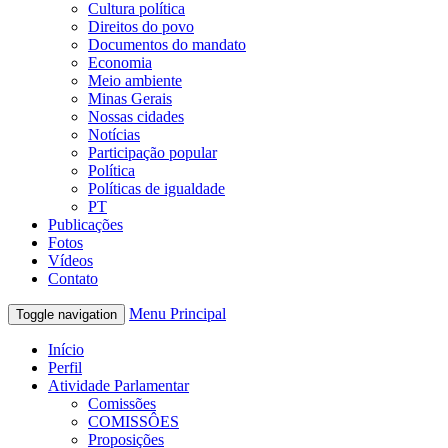
Cultura política
Direitos do povo
Documentos do mandato
Economia
Meio ambiente
Minas Gerais
Nossas cidades
Notícias
Participação popular
Política
Políticas de igualdade
PT
Publicações
Fotos
Vídeos
Contato
Menu Principal
Toggle navigation
Início
Perfil
Atividade Parlamentar
Comissões
COMISSÔES
Proposições