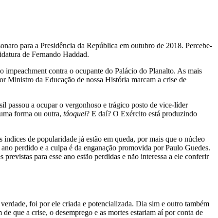
sonaro para a Presidência da República em outubro de 2018. Percebe-
didatura de Fernando Haddad.
ao impeachment contra o ocupante do Palácio do Planalto. As mais
ior Ministro da Educação de nossa História marcam a crise de
il passou a ocupar o vergonhoso e trágico posto de vice-líder
e uma forma ou outra,
táoquei
? E daí? O Exército está produzindo
s índices de popularidade já estão em queda, por mais que o núcleo
um ano perdido e a culpa é da enganação promovida por Paulo Guedes.
revistas para esse ano estão perdidas e não interessa a ele conferir
 verdade, foi por ele criada e potencializada. Dia sim e outro também
 de que a crise, o desemprego e as mortes estariam aí por conta de