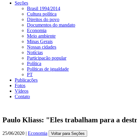
Seções
Brasil 1994/2014
Cultura política
Direitos do povo
Documentos do mandato
Economia
Meio ambiente
Minas Gerais
Nossas cidades
Notícias
Participação popular
Política
Políticas de igualdade
PT
Publicações
Fotos
Vídeos
Contato
Paulo Kliass: "Eles trabalham para a destr
25/06/2020 |
Economia
Voltar para Seções