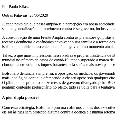
Por Paulo Kliass
Outras Palavras, 23/06/2020
A cada novo dia que passa amplia-se a percepção em nossa sociedade 
se uma generalização do movimento contra esse governo, inclusive d
A consolidação de uma Frente Ampla contra as pretensões golpistas e
recentes denúncias e escândalos envolvendo sua família e a forma des
isolamento político crescente do chefe de governo no momento atual.
Talvez o que mais impressiona nesse xadrez é própria insistência de B
mundial no número de casos de covid-19, tendo superado a marca de 50
cloroquina em volumes impressionantes e ela será a mais nova panacei
Bolsonaro denuncia a imprensa, a oposição, os médicos, os governador
mais ideológico continue oferecendo a ele seu apoio sob qualquer ci
O pibinho dos primeiros doze meses de governo divulgado pelo IBGE re
nenhum conteúdo plebiscitário no pleito, tudo se volta para a tentativ
A pior dupla possível
Com essa estratégia, Bolsonaro procura colar nos chefes dos executivo
ele sai às ruas sem proteção alguma contra a doença e estimula retom