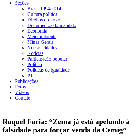
Seções
Brasil 1994/2014
Cultura política
Direitos do povo
Documentos do mandato
Economia
Meio ambiente
Minas Gerais
Nossas cidades
Notícias
Participação popular
Política
Políticas de igualdade
PT
Publicações
Fotos
Vídeos
Contato
Raquel Faria: “Zema já está apelando à
falsidade para forçar venda da Cemig”