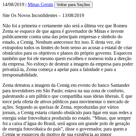
14/08/2019 |
Minas Gerais
Voltar para Seções
Site Os Novos Inconfidentes – 13/08/2019
Não foi a primeira e certamente não será a última vez que Romeu
Zema se esquece de que agora é governador de Minas e investe
publicamente contra uma das principais empresas e símbolo do
estado, a Cemig. Nenhum antecessor fez isso. E desta vez, ele
extrapolou todos os limites do bom senso ao acusar a estatal de criar
obstáculos para os objetivos e planos do próprio governo. Esqueceu
também que foi ele mesmo quem escolheu e nomeou toda a direção
da empresa. No esforço de destruir a imagem da empresa para poder
privatizá-la, Zema começa a apelar para a falsidade e para a
irresponsabilidade.
Zema detratou a imagem da Cemig em evento do banco Santander
para investidores em São Paulo; estava na sua zona de conforto,
palestrando a um público que compartilha suas ideias liberais. E que
torce pela oferta de ativos públicos para movimentar o mercado de
ações. Segundo as queixas de Zema, reproduzidas por vários
jornais, a Cemig estaria criando obstáculo para ligar em suas redes a
energia solar fotovoltaica produzida no estado. “Minas, que sempre
foi a caixa d’água do Brasil, será agora um grande polo de geração
de energia fotovoltaica do país”, disse o governador, para quem a
Cemig se esqueceu do motivo de sua existência ao impor