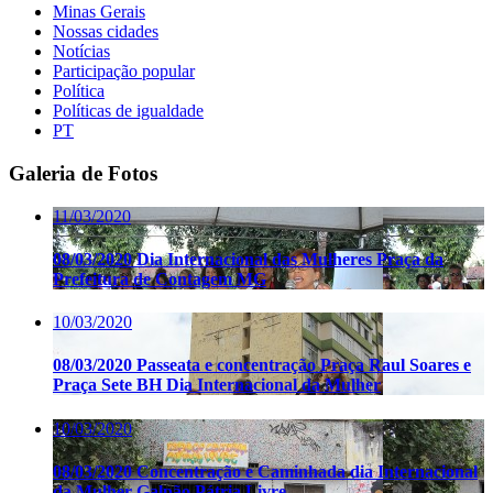
Minas Gerais
Nossas cidades
Notícias
Participação popular
Política
Políticas de igualdade
PT
Galeria de Fotos
11/03/2020
08/03/2020 Dia Internacional das Mulheres Praça da
Prefeitura de Contagem MG
10/03/2020
08/03/2020 Passeata e concentração Praça Raul Soares e
Praça Sete BH Dia Internacional da Mulher
10/03/2020
08/03/2020 Concentração e Caminhada dia Internacional
da Mulher Galpão Pátria Livre