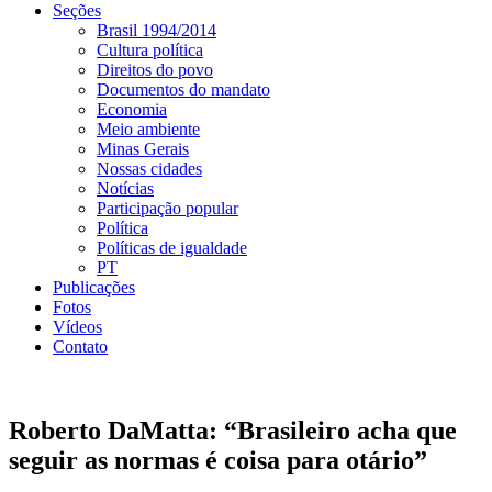
Seções
Brasil 1994/2014
Cultura política
Direitos do povo
Documentos do mandato
Economia
Meio ambiente
Minas Gerais
Nossas cidades
Notícias
Participação popular
Política
Políticas de igualdade
PT
Publicações
Fotos
Vídeos
Contato
Roberto DaMatta: “Brasileiro acha que
seguir as normas é coisa para otário”