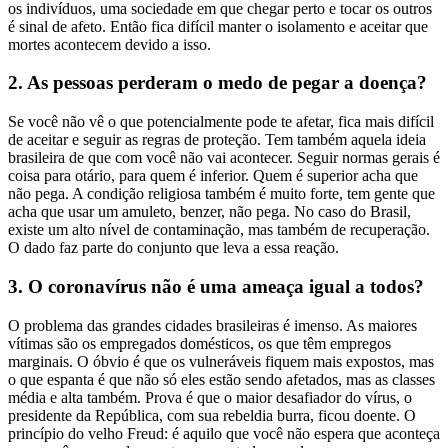
os indivíduos, uma sociedade em que chegar perto e tocar os outros
é sinal de afeto. Então fica difícil manter o isolamento e aceitar que
mortes acontecem devido a isso.
2. As pessoas perderam o medo de pegar a doença?
Se você não vê o que potencialmente pode te afetar, fica mais difícil
de aceitar e seguir as regras de proteção. Tem também aquela ideia
brasileira de que com você não vai acontecer. Seguir normas gerais é
coisa para otário, para quem é inferior. Quem é superior acha que
não pega. A condição religiosa também é muito forte, tem gente que
acha que usar um amuleto, benzer, não pega. No caso do Brasil,
existe um alto nível de contaminação, mas também de recuperação.
O dado faz parte do conjunto que leva a essa reação.
3. O coronavírus não é uma ameaça igual a todos?
O problema das grandes cidades brasileiras é imenso. As maiores
vítimas são os empregados domésticos, os que têm empregos
marginais. O óbvio é que os vulneráveis fiquem mais expostos, mas
o que espanta é que não só eles estão sendo afetados, mas as classes
média e alta também. Prova é que o maior desafiador do vírus, o
presidente da República, com sua rebeldia burra, ficou doente. O
princípio do velho Freud: é aquilo que você não espera que aconteça