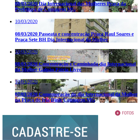
08/03/2020 Dia Internacional das Mulheres Praça da
Prefeitura de Contagem MG
10/03/2020
08/03/2020 Passeata e concentração Praça Raul Soares e
Praça Sete BH Dia Internacional da Mulher
10/03/2020
08/03/2020 Concentração e Caminhada dia Internacional
da Mulher Galpão Pátria Livre
10/03/2020
07/03/2020 Comemoração do dia Internacional da Mulher
na Praça do Iria Diniz Contagem MG