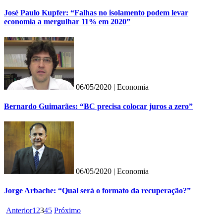
José Paulo Kupfer: “Falhas no isolamento podem levar
economia a mergulhar 11% em 2020”
06/05/2020 |
Economia
Bernardo Guimarães: “BC precisa colocar juros a zero”
06/05/2020 |
Economia
Jorge Arbache: “Qual será o formato da recuperação?”
Anterior
1
2
3
4
5
Próximo