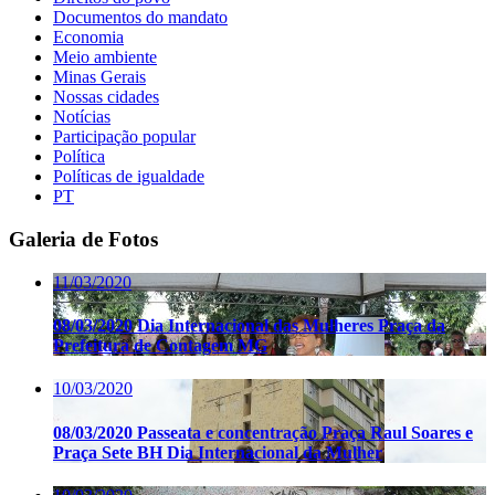
Documentos do mandato
Economia
Meio ambiente
Minas Gerais
Nossas cidades
Notícias
Participação popular
Política
Políticas de igualdade
PT
Galeria de Fotos
11/03/2020
08/03/2020 Dia Internacional das Mulheres Praça da
Prefeitura de Contagem MG
10/03/2020
08/03/2020 Passeata e concentração Praça Raul Soares e
Praça Sete BH Dia Internacional da Mulher