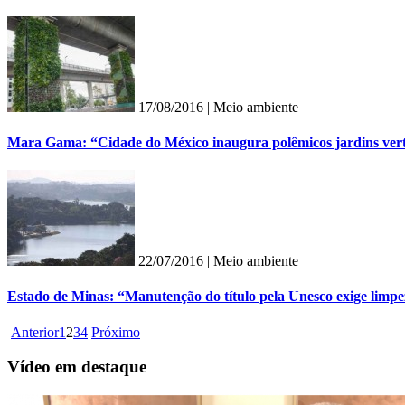
17/08/2016 |
Meio ambiente
Mara Gama: “Cidade do México inaugura polêmicos jardins verti
22/07/2016 |
Meio ambiente
Estado de Minas: “Manutenção do título pela Unesco exige limp
Anterior
1
2
3
4
Próximo
Vídeo em destaque