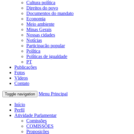
Cultura política
Direitos do povo
Documentos do mandato
Economia
Meio ambiente
Minas Gerais
Nossas cidades
Notícias
Participação popular
Política
Políticas de igualdade
PT
Publicações
Fotos
Vídeos
Contato
Menu Principal
Toggle navigation
Início
Perfil
Atividade Parlamentar
Comissões
COMISSÔES
Proposições